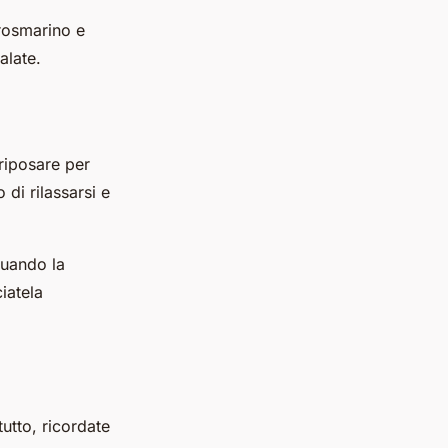
 rosmarino e
alate.
 riposare per
di rilassarsi e
quando la
iatela
tutto, ricordate