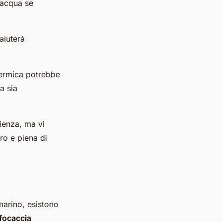
 acqua se
aiuterà
 termica potrebbe
a sia
ienza, ma vi
ro e piena di
marino, esistono
focaccia