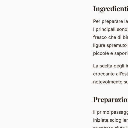
rosmarino?
Ingredienti
Milo
•
20 dicembre 2024
•
5 min de lecture
Per preparare la
I principali son
fresco che di b
ligure spremuto
piccole e saporit
La scelta degli 
croccante all’est
notevolmente sul
Preparazio
Il primo passagg
Iniziate scioglie