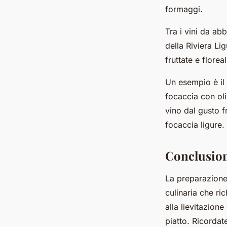
formaggi.
Tra i vini da ab
della Riviera Li
fruttate e flore
Un esempio è il 
focaccia con ol
vino dal gusto f
focaccia ligure.
Conclusio
La preparazione
culinaria che ri
alla lievitazion
piatto. Ricordat