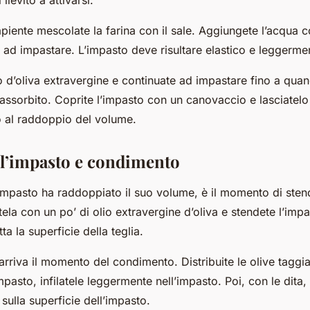
lievito a attivarsi.
apiente mescolate la farina con il sale. Aggiungete l’acqua con
te ad impastare. L’impasto deve risultare elastico e leggerm
o d’oliva extravergine e continuate ad impastare fino a qua
sorbito. Coprite l’impasto con un canovaccio e lasciatelo l
o al raddoppio del volume.
ll’impasto e condimento
’impasto ha raddoppiato il suo volume, è il momento di sten
tela con un po’ di olio extravergine d’oliva e stendete l’imp
tta la superficie della teglia.
rriva il momento del condimento. Distribuite le olive taggia
mpasto, infilatele leggermente nell’impasto. Poi, con le dita,
 sulla superficie dell’impasto.