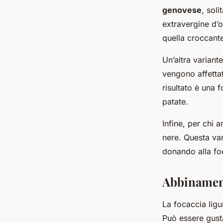
genovese
, sol
extravergine d’ol
quella croccante
Un’altra variant
vengono affettate
risultato è una 
patate.
Infine, per chi 
nere. Questa var
donando alla fo
Abbinament
La focaccia ligu
Può essere gust