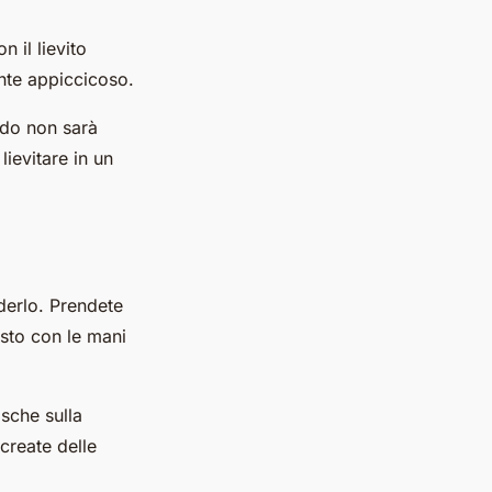
 il lievito
ente appiccicoso.
ndo non sarà
ievitare in un
derlo. Prendete
asto con le mani
sche sulla
 create delle