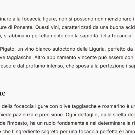
binare alla focaccia ligure, non si possono non menzionare i 
gure di Ponente. Questi vini, caratterizzati da una buona acid
ali, si abbinano perfettamente con la sapidità della focaccia.
Pigato, un vino bianco autoctono della Liguria, perfetto da 
ive taggiasche. Altro abbinamento vincente può essere con 
resco e dal profumo intenso, che sposa alla perfezione i sap
ne
 della focaccia ligure con olive taggiasche e rosmarino è u
chiede pazienza e precisione. Ogni dettaglio, dalla scelta deg
e dell’impasto, ha un ruolo fondamentale nel determinare la ri
e che l’ingrediente segreto per una focaccia perfetta è l’am