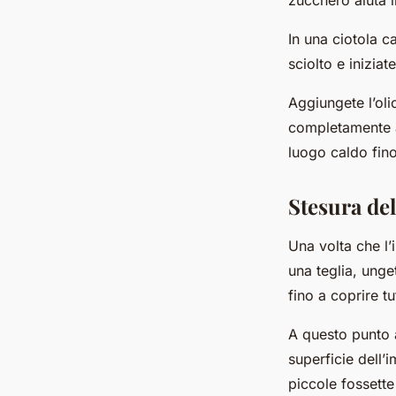
zucchero aiuta il 
In una ciotola c
sciolto e inizia
Aggiungete l’oli
completamente as
luogo caldo fin
Stesura de
Una volta che l
una teglia, unge
fino a coprire tu
A questo punto a
superficie dell’i
piccole fossette