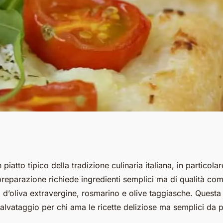
i per una focaccia
piatto tipico della tradizione culinaria italiana, in particola
preparazione richiede ingredienti semplici ma di qualità com
giasche e
lio d’oliva extravergine, rosmarino e olive taggiasche. Questa 
alvataggio per chi ama le ricette deliziose ma semplici da 