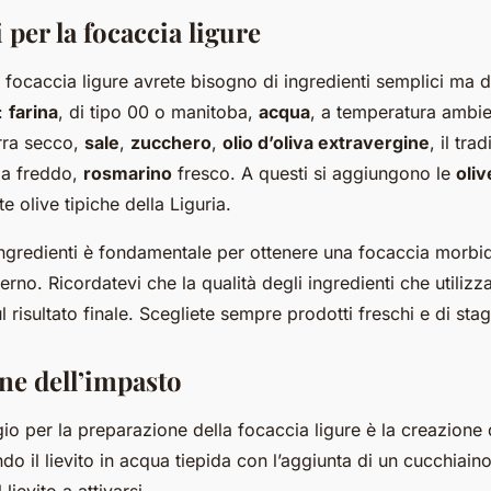
 per la focaccia ligure
 focaccia ligure avrete bisogno di ingredienti semplici ma d
o:
farina
, di tipo 00 o manitoba,
acqua
, a temperatura ambi
irra secco,
sale
,
zucchero
,
olio d’oliva extravergine
, il tra
 a freddo,
rosmarino
fresco. A questi si aggiungono le
oliv
e olive tipiche della Liguria.
ingredienti è fondamentale per ottenere una focaccia morbida
erno. Ricordatevi che la qualità degli ingredienti che utilizza
 risultato finale. Scegliete sempre prodotti freschi e di sta
ne dell’impasto
io per la preparazione della focaccia ligure è la creazione 
ndo il lievito in acqua tiepida con l’aggiunta di un cucchiaino