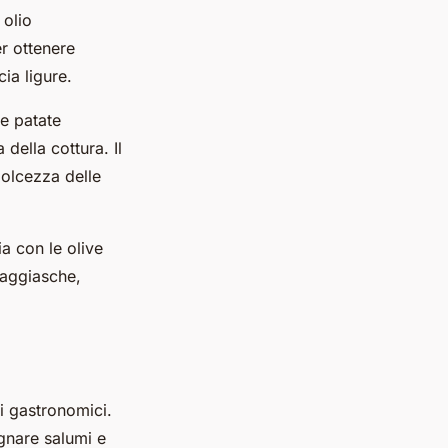
 olio
er ottenere
ia ligure.
le patate
 della cottura. Il
dolcezza delle
a con le olive
 taggiasche,
i gastronomici.
gnare salumi e