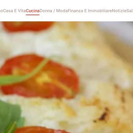
co
Casa E Vita
Cucina
Donna / Moda
Finanza E Immobiliare
Notizie
Sal