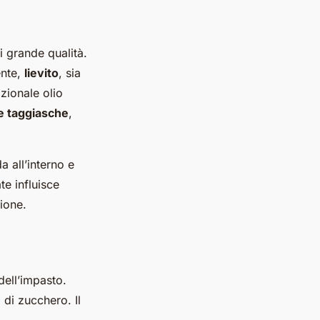
i grande qualità.
ente,
lievito
, sia
dizionale olio
e taggiasche
,
 all’interno e
te influisce
gione.
dell’impasto.
 di zucchero. Il