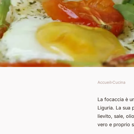
Accueil
›
Cucina
CUCINA
Quali sono i passagg
La focaccia è un 
Liguria. La sua 
ligure con olive tag
lievito, sale, o
vero e proprio s