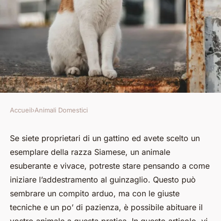
Accueil
›
Animali Domestici
ANIMALI DOMESTICI
Come posso iniziare
Se siete proprietari di un gattino ed avete scelto un
esemplare della razza Siamese, un animale
l'addestramento al guinzaglio
esuberante e vivace, potreste stare pensando a come
con un gattino di 8 settimane
iniziare l’addestramento al guinzaglio. Questo può
di razza Siamese?
sembrare un compito arduo, ma con le giuste
tecniche e un po’ di pazienza, è possibile abituare il
Milo
•
20 dicembre 2024
•
6 min de lecture