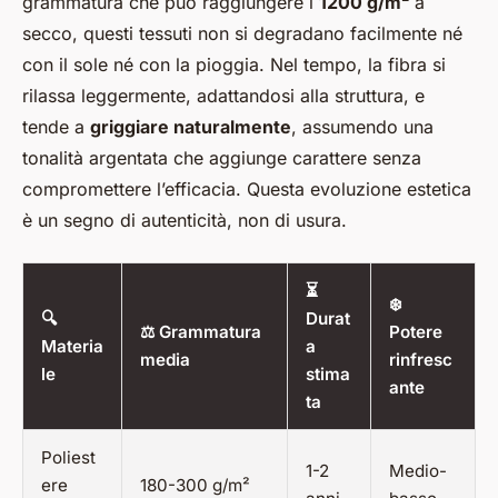
grammatura che può raggiungere i
1200 g/m²
a
secco, questi tessuti non si degradano facilmente né
con il sole né con la pioggia. Nel tempo, la fibra si
rilassa leggermente, adattandosi alla struttura, e
tende a
griggiare naturalmente
, assumendo una
tonalità argentata che aggiunge carattere senza
compromettere l’efficacia. Questa evoluzione estetica
è un segno di autenticità, non di usura.
⏳
❄️
🔍
Durat
⚖️ Grammatura
Potere
Materia
a
media
rinfresc
le
stima
ante
ta
Poliest
1-2
Medio-
ere
180-300 g/m²