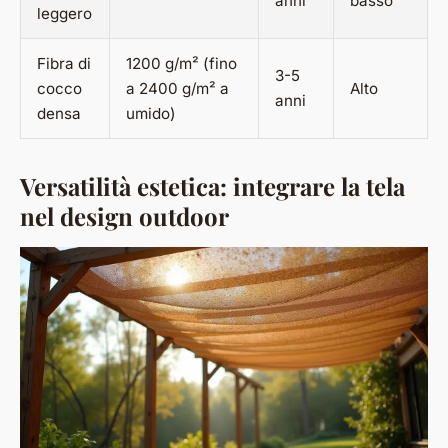
anni
basso
leggero
Fibra di
1200 g/m² (fino
3-5
cocco
a 2400 g/m² a
Alto
anni
densa
umido)
Versatilità estetica: integrare la tela
nel design outdoor