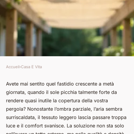
Accueil
›
Casa E Vita
CASA E VITA
La tela densa per pergola offre
Avete mai sentito quel fastidio crescente a metà
giornata, quando il sole picchia talmente forte da
protezione e comfort
rendere quasi inutile la copertura della vostra
pergola? Nonostante l’ombra parziale, l’aria sembra
Dardano
•
05/06/2026 16:45
•
8 min de lecture
surriscaldata, il tessuto leggero lascia passare troppa
luce e il comfort svanisce. La soluzione non sta solo